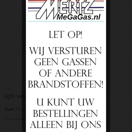
Bekijk groter
light weight Vulling 5 kg merkloos
Staat:
Nieuw product
Prijs voor de merkloze lichtgewicht/light weight 5 kg vulling!