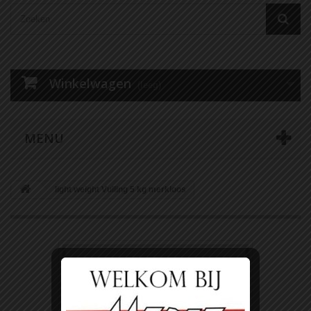
Winkelwagen
(leeg)
MENU
light weight Vulling 5 kg merkloos