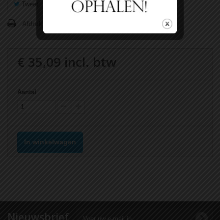
Tweet
Delen
Google+
Pinterest
Afdrukken
€ 35,09
incl. btw
Aantal
In winkelwagen
Nieuwsbrief