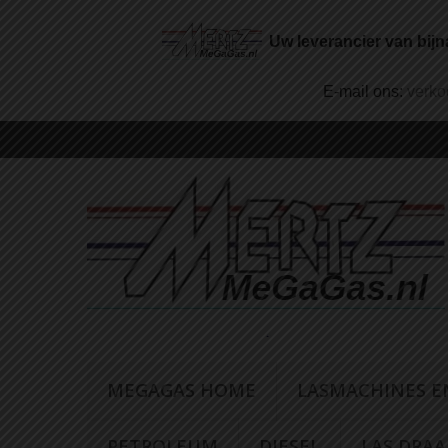
Uw leverancier van bijn
E-mail ons:
verk
MEGAGAS HOME
LASMACHINES E
PETROLEUM
DIESEL
LAS DRA