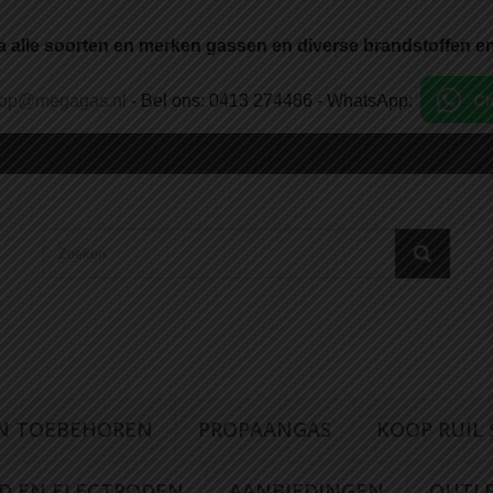
a alle soorten en merken gassen en diverse brandstoffen en
oop@megagas.nl
- Bel ons: 0413 274486 - WhatsApp:
N TOEBEHOREN
PROPAANGAS
KOOP RUIL
AD EN ELECTRODEN
AANBIEDINGEN
OUTL