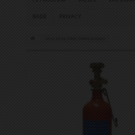
BADÉ
PRIVACY
circa 1/2 kg (1liter) Vulling propaan