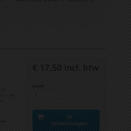
€ 17,50
incl. btw
Aantal
 Dit
om is het
es
In
rest
winkelwagen