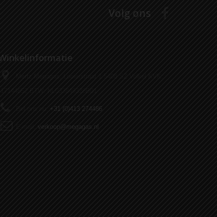
Volg ons
Winkelinformatie
Mertz Megagas, Looierstraat 1 5408 SZ Volkel KVK:
17144852 BTW: NL033849328B01
Bel ons nu:
+31 (0)413 274486
E-mail:
verkoop@megagas.nl