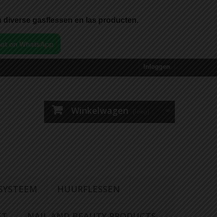
 diverse gasflessen en las producten.
Inloggen
Winkelwagen
(leeg)
 SYSTEEM
HUURFLESSEN
ET
NAIL AND BEAUTY PRODUCTS