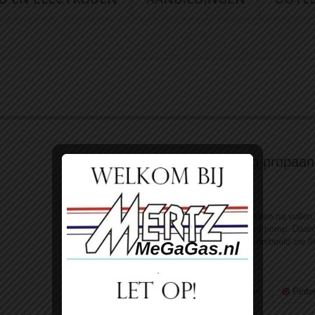
circa 1/2 kg (1liter) Vulling propaan
Staat:
Nieuw product
Wij kunnen de meeste handsoldeer flessen na vullen.
gebeurt dmv overheveling. Niet via onze pomp. Daar
een schatting van 0,5kg vulling. Voor voorbeeld zie fl
afbeelding.
Tweet
Delen
Google+
Pinte