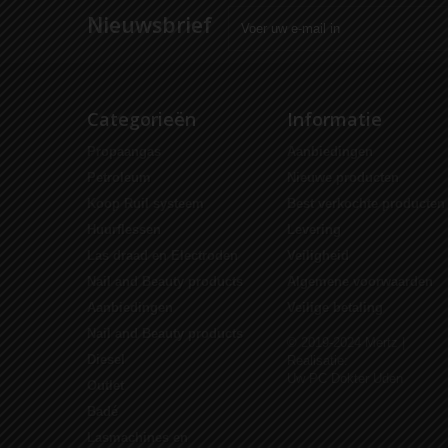
Nieuwsbrief
Categorieën
Informatie
Propaangas
Aanbiedingen
Petroleum
Nieuwe producten
Koop Ruil systeem
Best verkochte producten
Huurflessen
Levering
Las draad en Electroden
Veiligheid
Nail and Beauty products
Algemene voorwaarden
Aanbiedingen
Veilige betaling
Nail and Beauty products
© 2019-2024 Mertz |
Diesel
Realisatie:
Uw PC Dokter Uden
Outlet
Badé
Lasmachines en