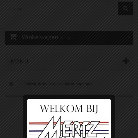
Winkelwagen
(leeg)
MENU
Vulling 30 liter Argon 200Bar Supergas