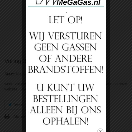
Bekijk groter
Vulling 30 liter Argon 200Bar Supergas
Staat:
Nieuw product
werkt volgens ons koop ruil systeem. Kijk voor de voorwaarden op onze
website: www.lasengas.nl
Tweet
Delen
Google+
Pinterest
Afdrukken