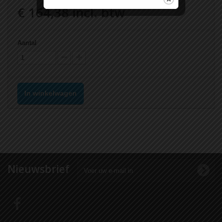
€ 164,38
incl. btw
Aantal
In winkelwagen
Nieuwsbrief