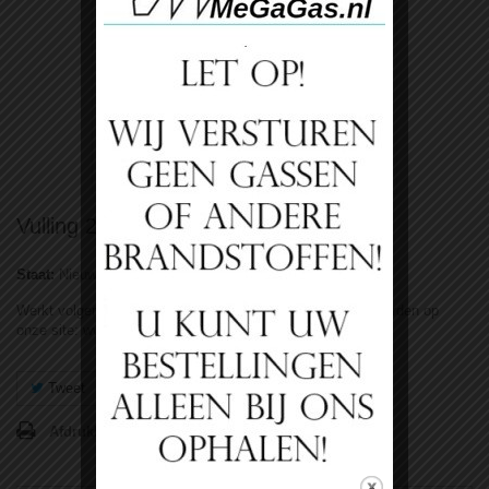
Bekijk groter
Vulling 20 liter Argon 200Bar Supergas
Staat:
Nieuw product
Werkt volgens ons koop ruil systeem. Kijk voor de voorwaarden op
onze site: www.lasengas.nl
Tweet
Delen
Google+
Pinterest
Afdrukken