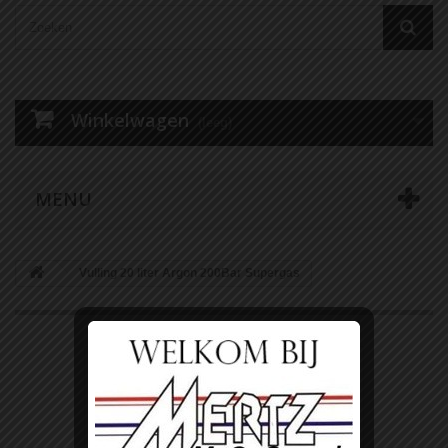
Winkelwagen
(leeg)
MENU
Vulling 20 liter Argon 200Bar Supergas