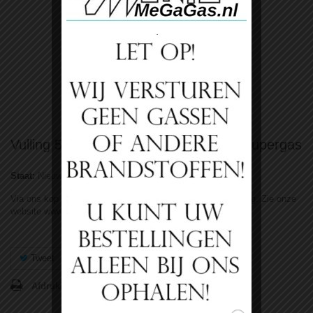
Bekijk groter
Vulling 5 liter Menggas 200Bar 85/15 Supergas
Staat:
Nieuw product
Via ons kop ruil systeem, u levert lege in en krijgt volle terug. Zie onze
website www.lasengas.nl
Tweet
Delen
Google+
Pinterest
Afdrukken