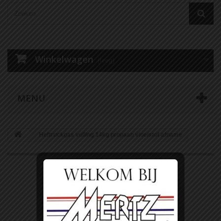
Winkelwagen
(leeg)
MENU
Heftruckgas vulling 14kg propaan vloeistof afname