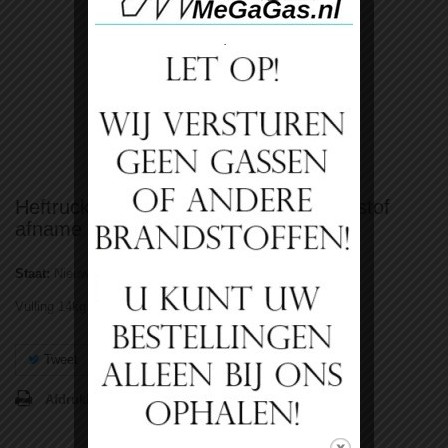
Bekijk groter
Heftruckgas vulling 14kg propaan vloeistof
afname
Staat:
Nieuw product
Vulling 14kg heftruckgas
Tweet
Delen
Google+
Pinterest
Afdrukken