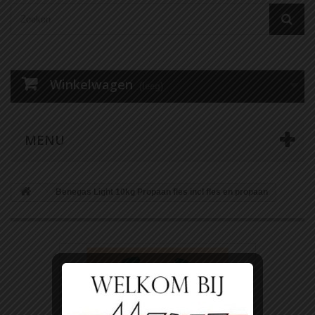
Winkelwagen
(leeg)
MENU
Benegas Light 10kg Propaan fles incl fles en propaan