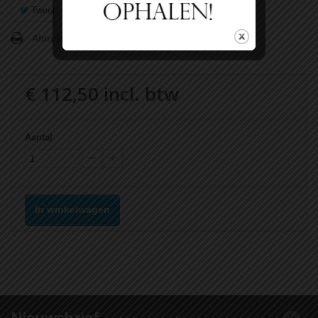
Tweet
Delen
Google+
Pinterest
Afdrukken
€ 112,50
incl. btw
Aantal
In winkelwagen