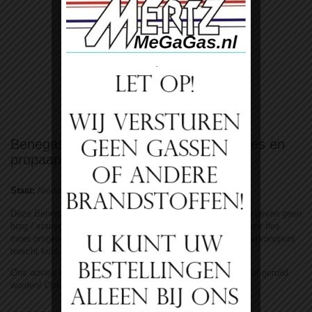
Bekijk groter
Benegas Light 10kg Propaan fles incl fles en
propaan
Staat:
Nieuw product
Deze Benegas Lightweight fles met vulling en statiegeld, wij geven geen
borg / statiegeld terug, dit is aan de fabrikant (Benegas!), deze fles
moet omgeruild worden! Dat betekend dat U alleen bij een verkooppunt
terecht kunt.
Ons advies koop een Merkloze fles. Die mag overal gevuld of geruild
worden! Ook kunnen die bij gevuld worden!