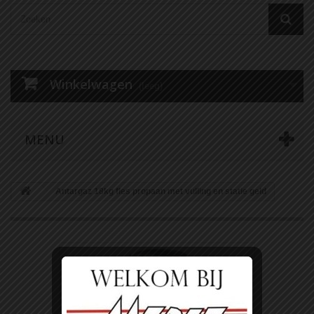
Winkelwagen
(leeg)
MENU
Antargaz 18kg fles propaan met vulling en statie geld