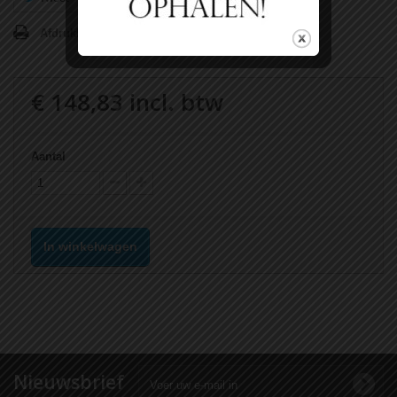
Afdrukken
€ 148,83
incl. btw
Aantal
In winkelwagen
Nieuwsbrief