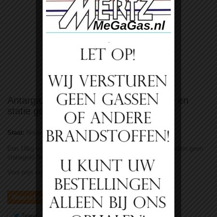
Bekijk groter
Antargaz 18kg fles propaan met vulling en
statie geld
Staat:
Nieuw product
Een 18kg vulling propaanfles vulling incl. statie geld. Wij betalen geen
statiegeld /borg terug. Dit is aan de fabrikant (Antragaz).
Voor prijs vulling/omruil kijk op propaan vullingen
Waarschuwing: laatste item(s) op voorraad!
Tweet
Delen
Google+
Pinterest