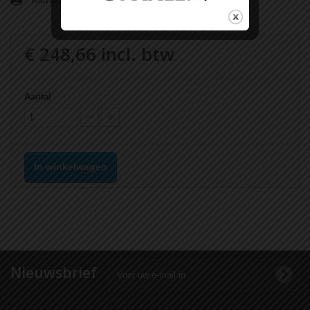
Afdrukken
€ 248,66
incl. btw
Aantal
In winkelwagen
Nieuwsbrief