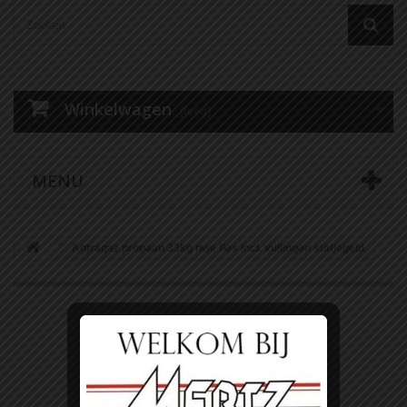
Winkelwagen
(leeg)
MENU
Antragaz propaan 33kg nwe fles incl. vullingen statiegeld