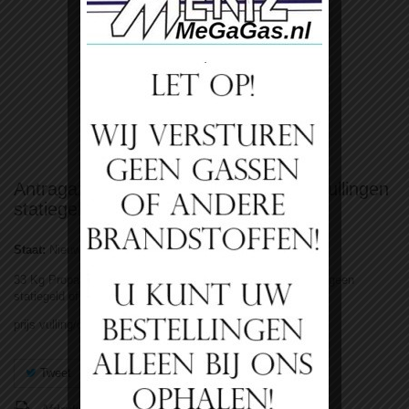
Bekijk groter
Antragaz propaan 33kg nwe fles incl. vullingen
statiegeld
Staat:
Nieuw product
33 Kg Propaan Volle Vulling met statiegeld fles. Wij geven geen
statiegeld of borg terug. Dit is aan de fabrikant (Antragaz).
prijs vulling/omruil 33kg Antragaz kijk bij propaan Vullingen!
Tweet
Delen
Google+
Pinterest