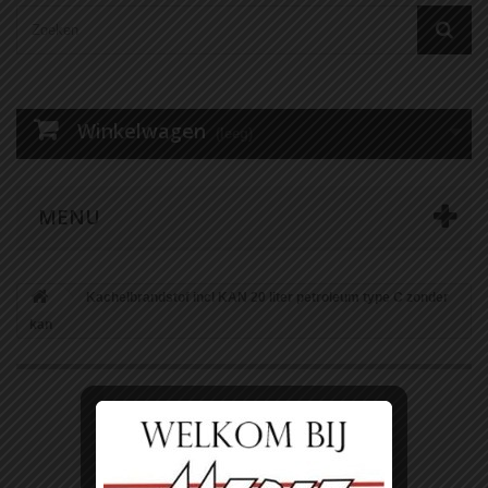
Winkelwagen
(leeg)
MENU
Kachelbrandstof incl KAN 20 liter petroleum type C zonder
kan