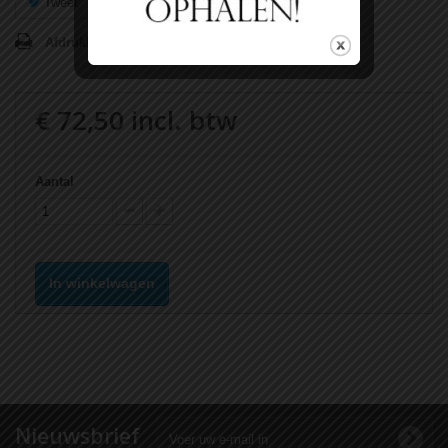
Tweet
Delen
Google+
Pinterest
Afdrukken
€ 72,50
incl. btw
Aantal
In winkelwagen
Nieuwsbrief