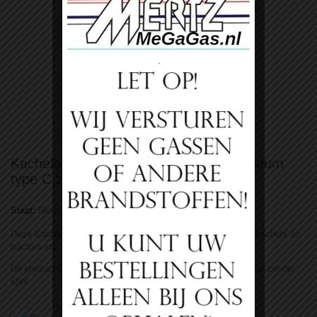
Bekijk groter
Kachelbrandstof incl KAN 20 liter petroleum
type C zonder kan
Staat:
Nieuw product
Deze Kachel brandstof kan gebruikt worden voor petroleum kachels en
tractors etc. Geeft alleen beetje geur bij opstarten.
Dit product is vlambaar en koel en donder bewaren. Dit is prijs zonder
kan!