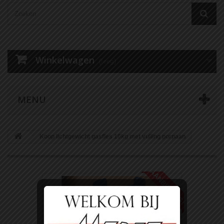
Winkelwagen
(leeg)
MENU
Koop lichtgewicht gasfles 10kg met vulling porpaan
AANBIEDING!