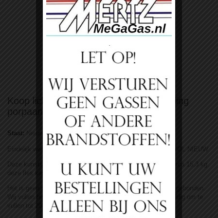
Bekijk groter
Koop lichtgewicht gasfles 10kg met vulling
porpaan
Staat:
Nieuw product
Eindelijk weer de 10kg vulling lichtgewicht flessen te koop VOL NIEUW
Deze kunststof fles weegt leeg circa 5,3kg en gevuld dus circa 15,3 kg.
deze fles kan U overal laten vullen.
Het is geen merkfles dus vrij om te wisselen etc. Niet merk gebonden.
Wij vullen hem met 10kg CO2 neutraal propaan. Flessen geldig om te
vullen tot 2033!