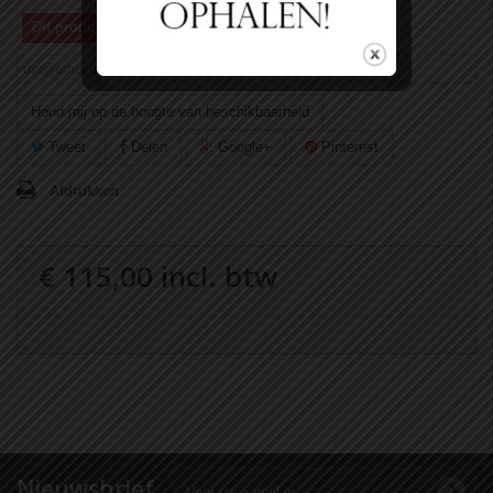
Dit product is niet meer op voorraad
Houd mij op de hoogte van beschikbaarheid
Tweet
Delen
Google+
Pinterest
Afdrukken
€ 115,00
incl. btw
Nieuwsbrief