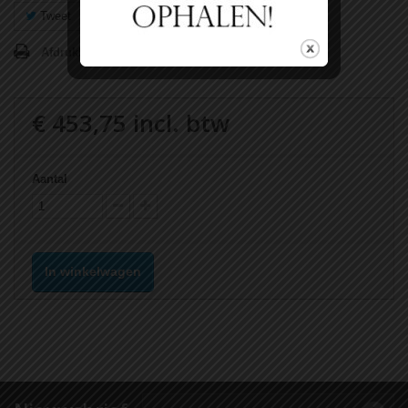
Tweet
Delen
Google+
Pinterest
Afdrukken
€ 453,75
incl. btw
Aantal
In winkelwagen