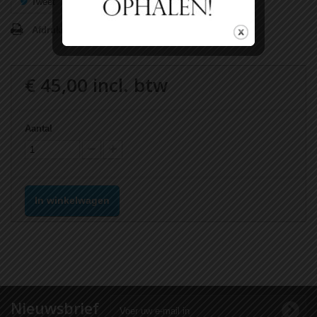
Tweet
Delen
Google+
Pinterest
Afdrukken
€ 45,00
incl. btw
Aantal
In winkelwagen
Nieuwsbrief