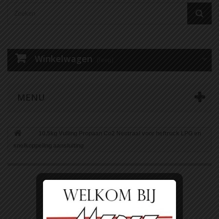
Winkelwagen
(leeg)
MENU
10,5kg Vulling Propaan Co2 Neutraal voor heftruck LPG en
snelkoppeling aansluiting