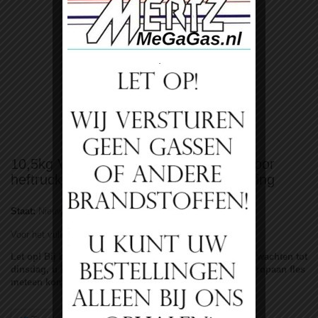
Bekijk groter
10,5kg Vulling Propaan Co2 Neutraal voor
heftruck LPG en snelkoppeling aansluiting
Staat:
Nieuw product
Voor het vullen van Uw heftrucktank!
Let op! Bij bestelling van Propaanvulling hoeft u niet te wachten tot
dinsdag, u kunt na het afronden van uw bestelling uw Propaan fles
meteen komen laten vullen.