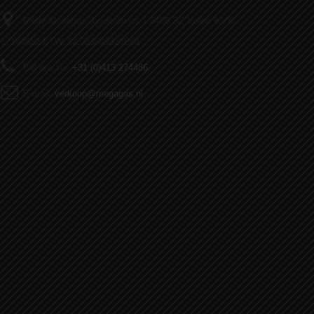
Mertz Megagas, Looierstraat 1 5408 SZ Volkel KVK:
17144852 BTW: NL033849328B01
Bel ons nu:
+31 (0)413 274486
E-mail:
verkoop@megagas.nl