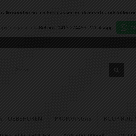
a alle soorten en merken gassen en diverse brandstoffen en
oop@megagas.nl
- Bel ons: 0413 274486 - WhatsApp:
N TOEBEHOREN
PROPAANGAS
KOOP RUIL
AD EN ELECTRODEN
AANBIEDINGEN
OUTL