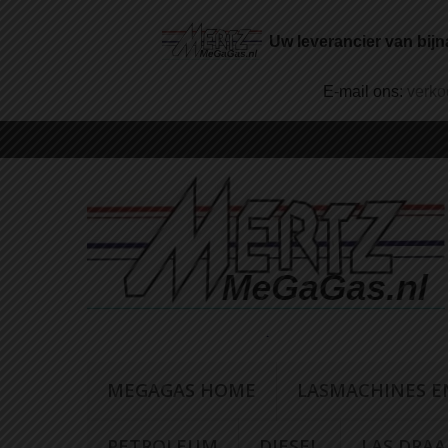
Uw leverancier van bijn
E-mail ons:
verk
MEGAGAS HOME
LASMACHINES E
PETROLEUM
DIESEL
LAS DRA