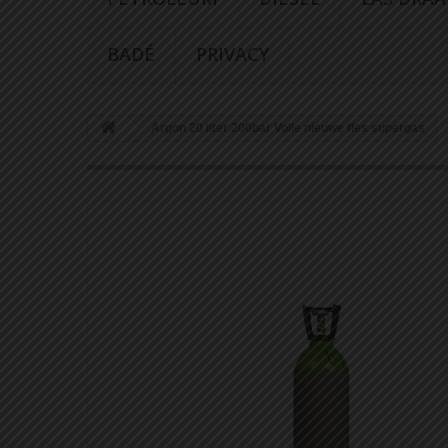
BADÉ
PRIVACY
Argon 20 liter 200bar Volle nieuwe fles supergas