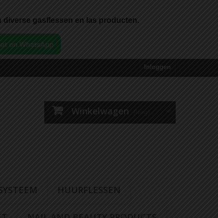
 diverse gasflessen en las producten.
Inloggen
Winkelwagen
(leeg)
 SYSTEEM
HUURFLESSEN
ET
NAIL AND BEAUTY PRODUCTS