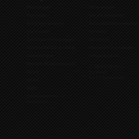
Propaangas
Aanbiedingen
Petroleum
Nieuwe producten
Koop Ruil systeem
Best verkochte producten
Huurflessen
Levering
Las draad en Electroden
Veiligheid
Nail and Beauty products
Algemene voorwaarden
Aanbiedingen
Veilige betaling
Nail and Beauty products
© 2019-2024 Mertz |
Diesel
Realisatie:
Uw PC Dokter Uden
Outlet
Badé
Lasmachines en
toebehoren