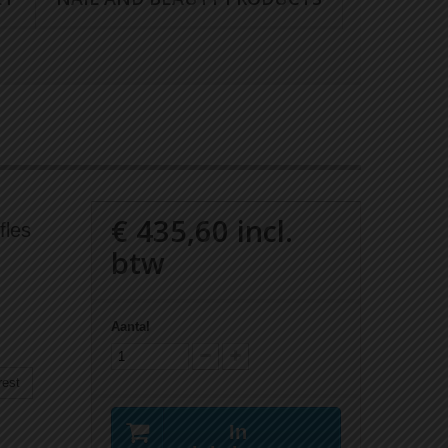
€ 435,60
incl.
fles
btw
Aantal
rest
In