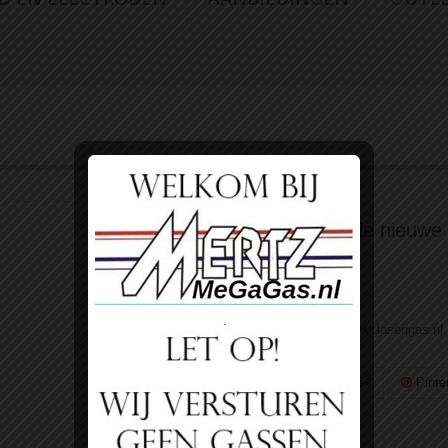
Argon 20 liter 200bar Volle nieuwe 
supergas
Staat:
Nieuw product
Volgens ons koop ruil systeem. Zie www.lasengas.nl
Tweet
Delen
Google+
Pinte
Afdrukken